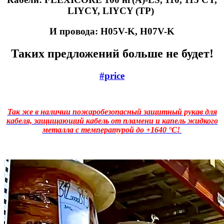
LIYCY, LIYCY (TP)
И провода: H05V-K, H07V-K
Таких предложений больше не будет!
#price
Так же в наличии пожаробезопасный защитный рукав для
кабеля, защищающий кабель от пламени и капель жидкого
металла с температурой до +1640 °C!