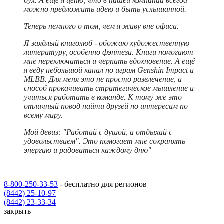
дух. А ещё я ценю, что в нашей компании всегда
можно предложить идею и быть услышанной.
Теперь немного о том, чем я живу вне офиса.
Я заядлый книголюб - обожаю художественную
литературу, особенно фэнтези. Книги помогают
мне переключаться и черпать вдохновение. А ещё
я веду небольшой канал по играм Genshin Impact и
MLBB. Для меня это не просто развлечение, а
способ прокачивать стратегическое мышление и
учиться работать в команде. К тому же это
отличный повод найти друзей по интересам по
всему миру.
Мой девиз: "Работай с душой, а отдыхай с
удовольствием". Это помогает мне сохранять
энергию и радоваться каждому дню"
8-800-250-33-53
- бесплатно для регионов
(8442) 25-10-97
(8442) 23-33-34
закрыть