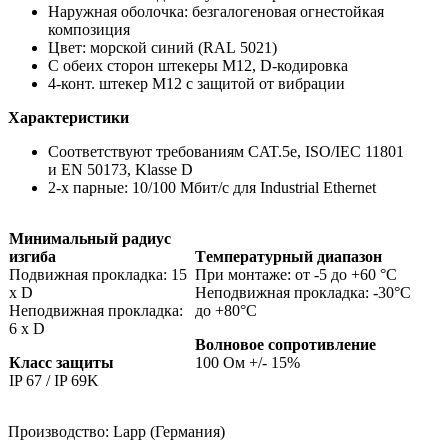
Наружная оболочка: безгалогеновая огнестойкая
композиция
Цвет: морской синий (RAL 5021)
С обеих сторон штекеры М12, D-кодировка
4-конт. штекер М12 с защитой от вибрации
Характеристики
Соответствуют требованиям CAT.5e, ISO/IEC 11801
и EN 50173, Klasse D
2-х парные: 10/100 Mбит/с для Industrial Ethernet
Минимальный радиус
изгиба
Tемпературный диапазон
Подвижная прокладка: 15
При монтаже: от -5 до +60 °C
x D
Неподвижная прокладка: -30°C
Неподвижная прокладка:
до +80°C
6 x D
Волновое сопротивление
Класс защиты
100 Ом +/- 15%
IP 67 / IP 69K
Производство: Lapp (Германия)