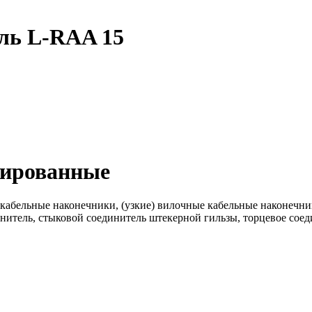
ль L-RAA 15
лированные
 кабельные наконечники, (узкие) вилочные кабельные наконечн
итель, стыковой соединитель штекерной гильзы, торцевое соед