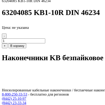
63204085 KB1-10R DIN 46234
63204085 KB1-10R DIN 46234
Цена: не указана
-
+
В корзину
Наконечники KB безпайковое 
Неизолированные кабельные наконечники / беспаечные наконе
8-800-250-33-53
- бесплатно для регионов
(8442) 25-10-97
(8442) 23-33-34