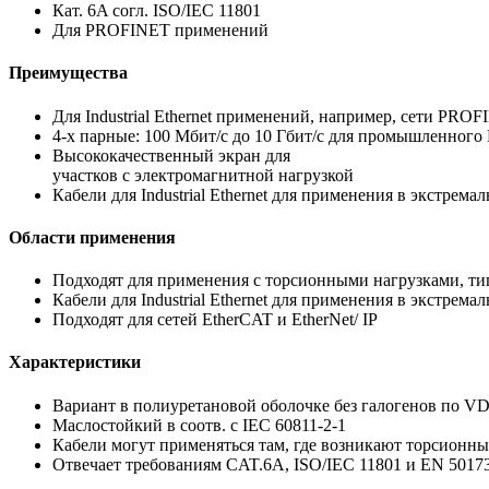
Кат. 6A согл. ISO/IEC 11801
Для PROFINET применений
Преимущества
Для Industrial Ethernet применений, например, сети PR
4-х парные: 100 Мбит/с до 10 Гбит/с для промышленного 
Высококачественный экран для
участков с электромагнитной нагрузкой
Кабели для Industrial Ethernet для применения в экстрем
Области применения
Подходят для применения с торсионными нагрузками, т
Кабели для Industrial Ethernet для применения в экстрем
Подходят для сетей EtherCAT и EtherNet/ IP
Характеристики
Вариант в полиуретановой оболочке без галогенов по V
Маслостойкий в соотв. с IEC 60811-2-1
Кабели могут применяться там, где возникают торсионные
Отвечает требованиям CAT.6A, ISO/IEC 11801 и EN 5017