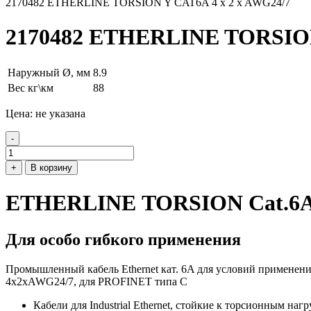
2170482 ETHERLINE TORSION Y CAT6A 4 x 2 x AWG24/7
2170482 ETHERLINE TORSION
Наружный Ø, мм
8.9
Вес кг\км
88
Цена: не указана
-
+
В корзину
ETHERLINE TORSION Cat.6
Для особо гибкого применения
Промышленный кабель Ethernet кат. 6A для условий применени
4x2xAWG24/7, для PROFINET типа С
Кабели для Industrial Ethernet, стойкие к торсионным наг