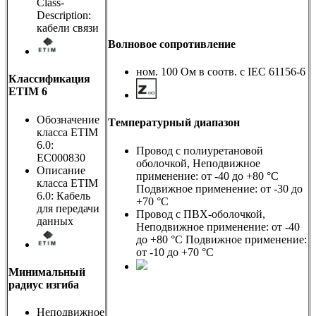
Class-
Description:
кабели связи
Волновое сопротивление
ном. 100 Ом в соотв. с IEC 61156-6
Классификация
ETIM 6
Обозначение
Tемпературный диапазон
класса ETIM
6.0:
Провод с полиуретановой
EC000830
оболочкой, Неподвижное
Описание
применение: от -40 до +80 °C
класса ETIM
Подвижное применение: от -30 до
6.0: Кабель
+70 °C
для передачи
Провод с ПВХ-оболочкой,
данных
Неподвижное применение: от -40
до +80 °C Подвижное применение:
от -10 до +70 °C
Минимальный
радиус изгиба
Неподвижное