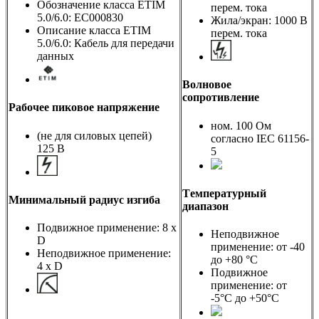
Обозначение класса ETIM
перем. тока
5.0/6.0: EC000830
Жила/экран: 1000 В
Описание класса ETIM
перем. тока
5.0/6.0: Кабель для передачи
данных
Волновое
сопротивление
Рабочее пиковое напряжение
ном. 100 Ом
(не для силовых цепей)
согласно IEC 61156-
125 В
5
Tемпературный
Минимальный радиус изгиба
диапазон
Подвижное применение: 8 x
Неподвижное
D
применение: от -40
Неподвижное применение:
до +80 °C
4 x D
Подвижное
применение: от
-5°C до +50°C