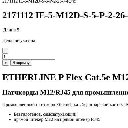
2171112 IE-5-M12D-S-5-P-2-26-7-RJ45
2171112 IE-5-M12D-S-5-P-2-26
Длина
5
Цена: не указана
-
+
В корзину
ETHERLINE P Flex Cat.5e M1
Патчкорды М12/RJ45 для промышленно
Промышленный патч-корд Ethernet, кат. 5е, штыревой контакт
Без галогенов, самозатухающий
прямой штекер M12 на прямой штекер RJ45