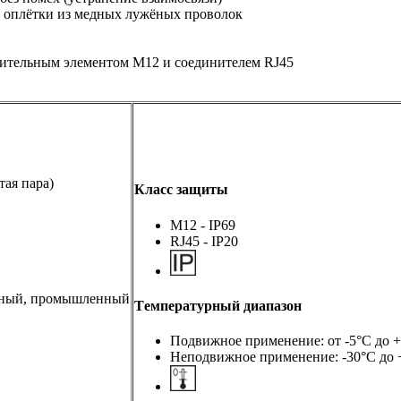
 оплётки из медных лужёных проволок
нительным элементом М12 и соединителем RJ45
тая пара)
Класс защиты
M12 - IP69
RJ45 - IP20
едный, промышленный
Tемпературный диапазон
Подвижное применение: от -5°C до +
Неподвижное применение: -30°C до 