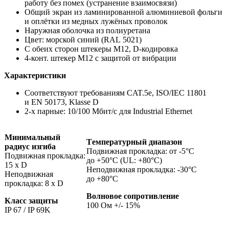
работу без помех (устранение взаимосвязи)
Общий экран из ламинированной алюминиевой фольги
и оплётки из медных лужёных проволок
Наружная оболочка из полиуретана
Цвет: морской синий (RAL 5021)
С обеих сторон штекеры М12, D-кодировка
4-конт. штекер М12 с защитой от вибрации
Характеристики
Соответствуют требованиям CAT.5e, ISO/IEC 11801
и EN 50173, Klasse D
2-х парные: 10/100 Mбит/с для Industrial Ethernet
Минимальный
Tемпературный диапазон
радиус изгиба
Подвижная прокладка: от -5°C
Подвижная прокладка:
до +50°C (UL: +80°C)
15 x D
Неподвижная прокладка: -30°C
Неподвижная
до +80°C
прокладка: 8 х D
Волновое сопротивление
Класс защиты
100 Ом +/- 15%
IP 67 / IP 69K