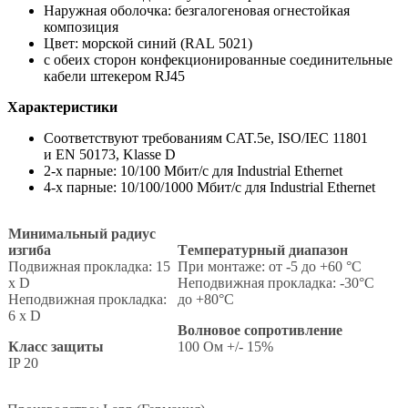
Наружная оболочка: безгалогеновая огнестойкая
композиция
Цвет: морской синий (RAL 5021)
с обеих сторон конфекционированные соединительные
кабели штекером RJ45
Характеристики
Соответствуют требованиям CAT.5e, ISO/IEC 11801
и EN 50173, Klasse D
2-х парные: 10/100 Mбит/с для Industrial Ethernet
4-х парные: 10/100/1000 Mбит/с для Industrial Ethernet
Минимальный радиус
изгиба
Tемпературный диапазон
Подвижная прокладка: 15
При монтаже: от -5 до +60 °C
x D
Неподвижная прокладка: -30°C
Неподвижная прокладка:
до +80°C
6 x D
Волновое сопротивление
Класс защиты
100 Ом +/- 15%
IP 20