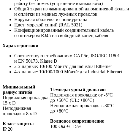
работу без помех (устранение взаимосвязи)
Общий экран из ламинированной алюминиевой фольги
и оплётки из медных лужёных проволок
Наружная оболочка из полиуретана
Цвет: морской синий (RAL 5021)
Kонфекционированный соединительный кабель
со штекером RJ45 на свободный конец кабеля
Характеристики
Соответствуют требованиям CAT.5e, ISO/IEC 11801
и EN 50173, Klasse D
2-х парные: 10/100 Mбит/с для Industrial Ethernet
4-х парные: 10/100/1000 Mбит/с для Industrial Ethernet
Минимальный
Tемпературный диапазон
радиус изгиба
Подвижная прокладка: от -5°C
Подвижная прокладка:
до +50°C (UL: +80°C)
15 x D
Неподвижная прокладка: -30°C
Неподвижная
до +80°C
прокладка: 8 х D
Волновое сопротивление
Класс защиты
100 Ом +/- 15%
IP 20