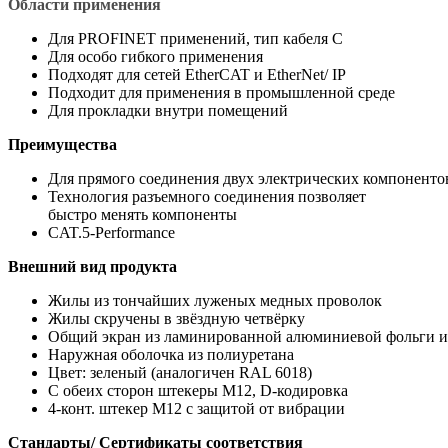
Области применения
Для PROFINET применений, тип кабеля С
Для особо гибкого применения
Подходят для сетей EtherCAT и EtherNet/ IP
Подходит для применения в промышленной среде
Для прокладки внутри помещений
Преимущества
Для прямого соединения двух электрических компоненто
Технология разъемного соединения позволяет
быстро менять компоненты
CAT.5-Performance
Внешний вид продукта
Жилы из тончайших луженых медных проволок
Жилы скручены в звёздную четвёрку
Общий экран из ламинированной алюминиевой фольги и
Наружная оболочка из полиуретана
Цвет: зеленый (аналогичен RAL 6018)
С обеих сторон штекеры М12, D-кодировка
4-конт. штекер М12 с защитой от вибрации
Стандарты/ Сертификаты соответствия