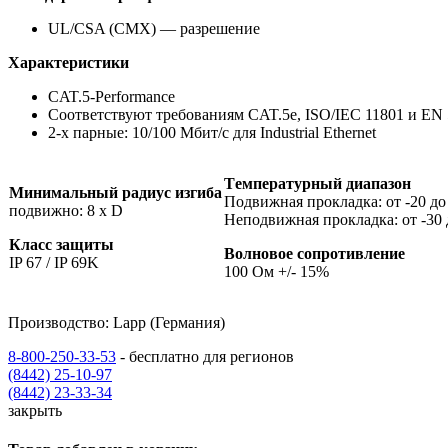
UL/CSA (CMX) — разрешение
Характеристики
CAT.5-Performance
Соответствуют требованиям CAT.5e, ISO/IEC 11801 и EN 
2-х парные: 10/100 Mбит/с для Industrial Ethernet
Tемпературный диапазон
Минимальный радиус изгиба
Подвижная прокладка: от -20 до
подвижно: 8 x D
Неподвижная прокладка: от -30 
Класс защиты
Волновое сопротивление
IP 67 / IP 69K
100 Ом +/- 15%
Производство: Lapp (Германия)
8-800-250-33-53
- бесплатно для регионов
(8442) 25-10-97
(8442) 23-33-34
закрыть