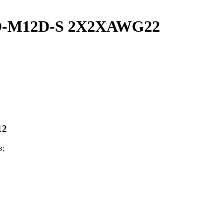
FD-M12D-S 2X2XAWG22
12
в;