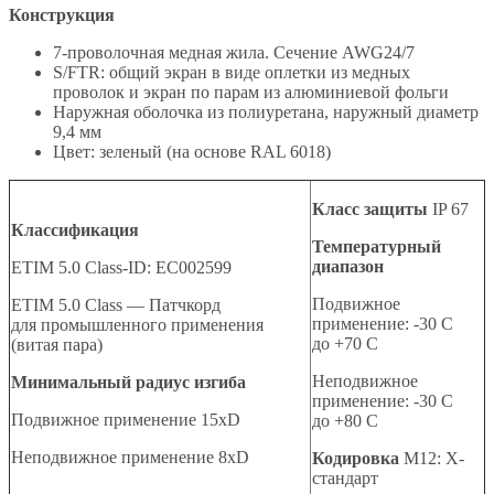
Конструкция
7-проволочная медная жила. Сечение AWG24/7
S/FTR: общий экран в виде оплетки из медных
проволок и экран по парам из алюминиевой фольги
Наружная оболочка из полиуретана, наружный диаметр
9,4 мм
Цвет: зеленый (на основе RAL 6018)
Класс защиты
IP 67
Классификация
Температурный
диапазон
ETIM 5.0 Class-ID: EC002599
Подвижное
ETIM 5.0 Class — Патчкорд
применение: -30 C
для промышленного применения
до +70 C
(витая пара)
Неподвижное
Минимальный радиус изгиба
применение: -30 C
Подвижное применение 15хD
до +80 C
Неподвижное применение 8хD
Кодировка
M12: X-
стандарт