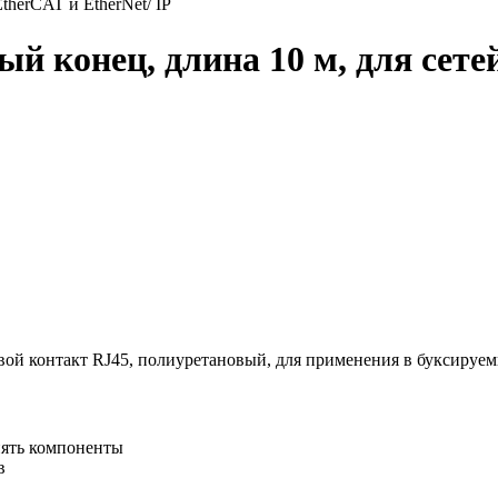
therCAT и EtherNet/ IP
й конец, длина 10 м, для сете
ревой контакт RJ45, полиуретановый, для применения в буксируе
нять компоненты
в