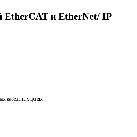
й EtherCAT и EtherNet/ IP
мых кабельных цепях.