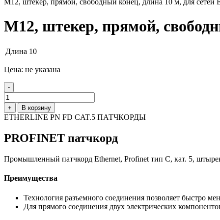
М12, штекер, прямой, свободный конец, длина 10 м, для сетей E
М12, штекер, прямой, свободны
Длина
10
Цена: не указана
-
+
В корзину
ETHERLINE PN FD CAT.5 ПАТЧКОРДЫ
PROFINET патчкорд
Промышленный патчкорд Ethernet, Profinet тип C, кат. 5, шты
Преимущества
Технология разъемного соединения позволяет быстро ме
Для прямого соединения двух электрических компоненто