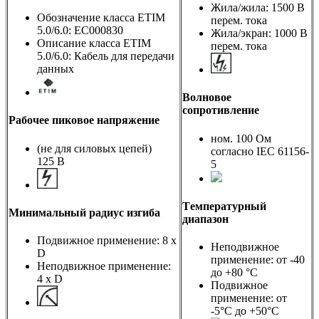
Жила/жила: 1500 В
Обозначение класса ETIM
перем. тока
5.0/6.0: EC000830
Жила/экран: 1000 В
Описание класса ETIM
перем. тока
5.0/6.0: Кабель для передачи
данных
Волновое
сопротивление
Рабочее пиковое напряжение
ном. 100 Ом
(не для силовых цепей)
согласно IEC 61156-
125 В
5
Tемпературный
Минимальный радиус изгиба
диапазон
Подвижное применение: 8 x
Неподвижное
D
применение: от -40
Неподвижное применение:
до +80 °C
4 x D
Подвижное
применение: от
-5°C до +50°C