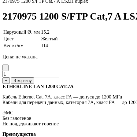
2170975 1200 S/FTP Cat,7 A LSZH duplex
2170975 1200 S/FTP Cat,7 A L
Наружный Ø, мм
15,2
Цвет
Желтый
Вес кг\км
114
Цена: не указана
-
+
В корзину
ETHERLINE LAN 1200 CAT.7A
Кабель Ethernet Cat. 7A, класс FA — допуск до 1200 МГц
Кабели для передачи данных, категория 7A, класс FA — до 12
ЭМС
Без галогенов
Не поддерживают горение
Преимущества