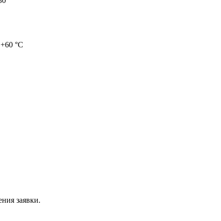
30
 +60 °C
ния заявки.