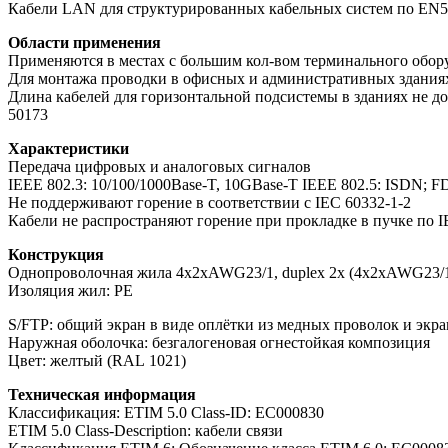
Кабели LAN для структурированных кабельных систем по EN5
Области применения
Применяются в местах с большим кол-вом терминального обор
Для монтажа проводки в офисных и административных зданиях 
Длина кабелей для горизонтальной подсистемы в зданиях не до
50173
Характеристики
Передача цифровых и аналоговых сигналов
IEEE 802.3: 10/100/1000Base-T, 10GBase-T IEEE 802.5: ISDN; FD
Не поддерживают горение в соответствии с IEC 60332-1-2
Кабели не распространяют горение при прокладке в пучке по I
Конструкция
Однопроволочная жила 4x2xAWG23/1, duplex 2x (4x2xAWG23/
Изоляция жил: PE
S/FTP: общий экран в виде оплётки из медных проволок и экр
Наружная оболочка: безгалогеновая огнестойкая композиция
Цвет: желтый (RAL 1021)
Техническая информация
Классификация: ETIM 5.0 Class-ID: EC000830
ETIM 5.0 Class-Description: кабели связи