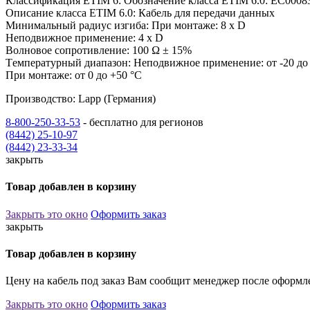
Классификация ETIM 6: Обозначение класса ETIM 6.0: EC0008
Описание класса ETIM 6.0: Кабель для передачи данных
Минимальный радиус изгиба: При монтаже: 8 x D
Неподвижное применение: 4 x D
Волновое сопротивление: 100 Ω ± 15%
Tемпературный диапазон: Неподвижное применение: от -20 до
При монтаже: от 0 до +50 °C
Производство: Lapp (Германия)
8-800-250-33-53
- бесплатно для регионов
(8442) 25-10-97
(8442) 23-33-34
закрыть
Товар добавлен в корзину
Закрыть это окно
Оформить заказ
закрыть
Товар добавлен в корзину
Цену на кабель под заказ Вам сообщит менеджер после оформле
Закрыть это окно
Оформить заказ