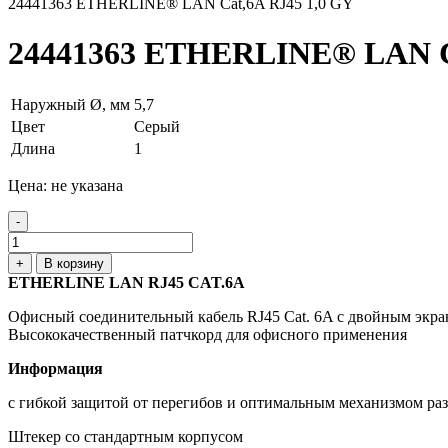
24441363 ETHERLINE® LAN Cat,6A RJ45 1,0 GY
24441363 ETHERLINE® LAN Ca
Наружный Ø, мм
5,7
Цвет
Серый
Длина
1
Цена: не указана
-
+
В корзину
ETHERLINE LAN RJ45 CAT.6A
Офисный соединительный кабель RJ45 Cat. 6A с двойным экр
Высококачественный патчкорд для офисного применения
Информация
с гибкой защитой от перегибов и оптимальным механизмом ра
Штекер со стандартным корпусом