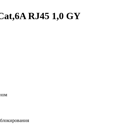
t,6A RJ45 1,0 GY
аном
зблокирования