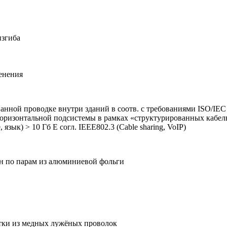
изгиба
енения
анной проводке внутри зданий в соотв. с требованиями ISO/IEC
оризонтальной подсистемы в рамках «структурированных кабел
зык) > 10 Гб E согл. IEEE802.3 (Cable sharing, VoIP)
ан по парам из алюминиевой фольги
тки из медных лужёных проволок