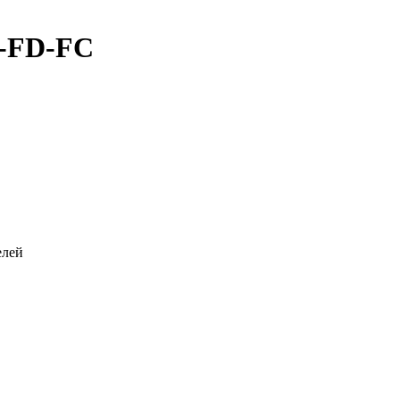
-FD-FC
елей