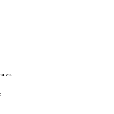
нитель
C