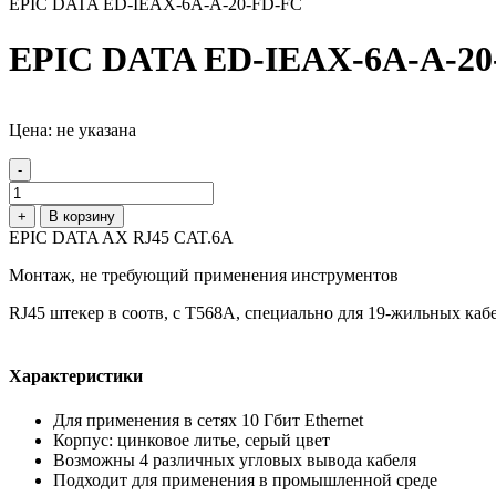
EPIC DATA ED-IEAX-6A-A-20-FD-FC
EPIC DATA ED-IEAX-6A-A-20
Цена: не указана
-
+
В корзину
EPIC DATA AX RJ45 CAT.6A
Монтаж, не требующий применения инструментов
RJ45 штекер в соотв, с Т568А, специально для 19-жильных каб
Характеристики
Для применения в сетях 10 Гбит Ethernet
Корпус: цинковое литье, серый цвет
Возможны 4 различных угловых вывода кабеля
Подходит для применения в промышленной среде