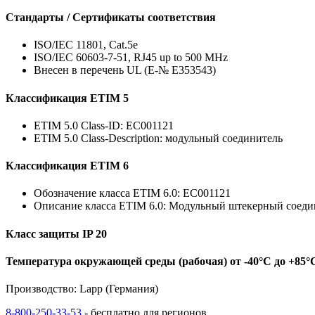
Стандарты / Сертификаты соответствия
ISO/IEC 11801, Cat.5e
ISO/IEC 60603-7-51, RJ45 up to 500 MHz
Внесен в перечень UL (E-№ E353543)
Классификация ETIM 5
ETIM 5.0 Class-ID: EC001121
ETIM 5.0 Class-Description: модульный соединитель
Классификация ETIM 6
Обозначение класса ETIM 6.0: EC001121
Описание класса ETIM 6.0: Модульный штекерный соеди
Класс защиты IP 20
Температура окружающей среды (рабочая) от -40°C до +85°
Производство: Lapp (Германия)
8-800-250-33-53
- бесплатно для регионов